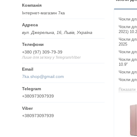
Інтернет-магазин 7ка
Чохли для 
Чохли для 
2021) 10.2'
вул. Джерельна, 16, Львів, Україна
Чохли для
2025
+380 (97) 309-79-39
Чохли для 
Лише для звʼязку у Telegram/Viber
Чохли для 
10.9''
Чохли для
7ka.shop@gmail.com
Чохли для
Показати 
+380973097939
+380973097939