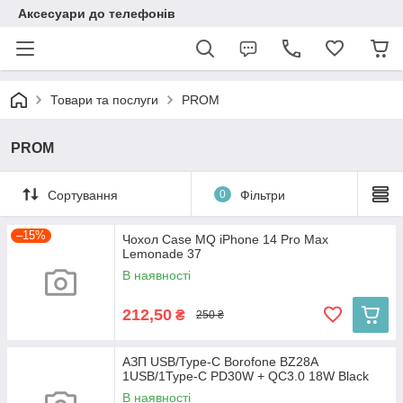
Аксесуари до телефонів
Товари та послуги
PROM
PROM
Сортування
0
Фільтри
–15%
Чохол Case MQ iPhone 14 Pro Max
Lemonade 37
В наявності
212,50
₴
250 ₴
АЗП USB/Type-C Borofone BZ28A
1USB/1Type-C PD30W + QC3.0 18W Black
В наявності