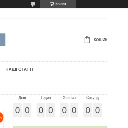
Кошик
КОШИК
НАШІ СТАТТІ
Днів
Годин
Хвилин
Секунд
0
0
0
0
0
0
0
0
%