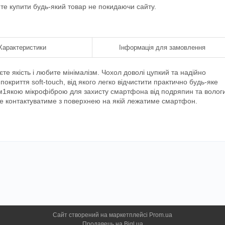
ете купити будь-який товар не покидаючи сайту.
Характеристики
Інформація для замовлення
єте якість і любите мінімалізм. Чохол доволі цупкий та надійно
окриття soft-touch, від якого легко відчистити практично будь-яке
 м1якою мікрофіброю для захисту смартфона від подряпин та вологи
не контактуватиме з поверхнею на якій лежатиме смартфон.
Сайт створений на маркетплейсі
Prom.ua
Продавець на Bigl.ua