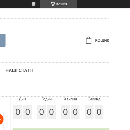
Кошик
КОШИК
НАШІ СТАТТІ
Днів
Годин
Хвилин
Секунд
0
0
0
0
0
0
0
0
%