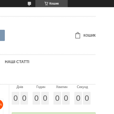
Кошик
КОШИК
НАШІ СТАТТІ
Днів
Годин
Хвилин
Секунд
0
0
0
0
0
0
0
0
%