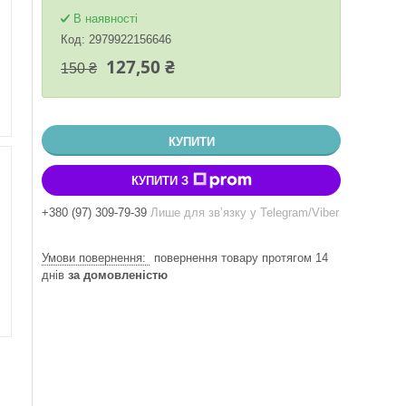
В наявності
Код:
2979922156646
127,50 ₴
150 ₴
КУПИТИ
КУПИТИ З
+380 (97) 309-79-39
Лише для звʼязку у Telegram/Viber
повернення товару протягом 14
днів
за домовленістю