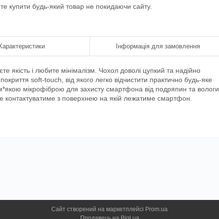
ете купити будь-який товар не покидаючи сайту.
Характеристики
Інформація для замовлення
єте якість і любите мінімалізм. Чохол доволі цупкий та надійно
окриття soft-touch, від якого легко відчистити практично будь-яке
 м*якою мікрофіброю для захисту смартфона від подряпин та вологи
не контактуватиме з поверхнею на якій лежатиме смартфон.
Сайт створений на маркетплейсі
Prom.ua
Продавець на Bigl.ua