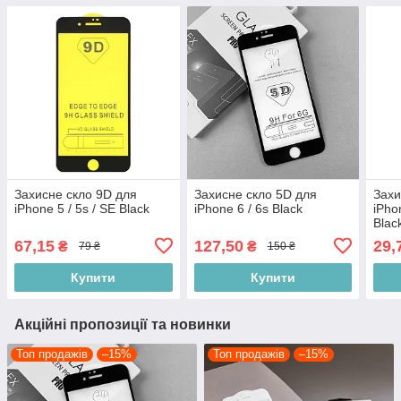
Захисне скло 9D для
Захисне скло 5D для
Захи
iPhone 5 / 5s / SE Black
iPhone 6 / 6s Black
iPho
Blac
67,15
127,50
29,
₴
₴
79 ₴
150 ₴
Купити
Купити
Акційні пропозиції та новинки
Топ продажів
–15%
Топ продажів
–15%