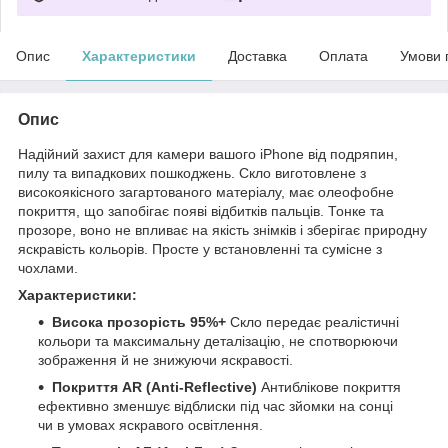
Опис
Характеристики
Доставка
Оплата
Умови 
Опис
Надійний захист для камери вашого iPhone від подряпин,
пилу та випадкових пошкоджень. Скло виготовлене з
високоякісного загартованого матеріалу, має олеофобне
покриття, що запобігає появі відбитків пальців. Тонке та
прозоре, воно не впливає на якість знімків і зберігає природну
яскравість кольорів. Просте у встановленні та сумісне з
чохлами.
Характеристики:
Висока прозорість 95%+
Скло передає реалістичні
кольори та максимальну деталізацію, не спотворюючи
зображення й не знижуючи яскравості.
Покриття AR (Anti-Reflective)
Антиблікове покриття
ефективно зменшує відблиски під час зйомки на сонці
чи в умовах яскравого освітлення.