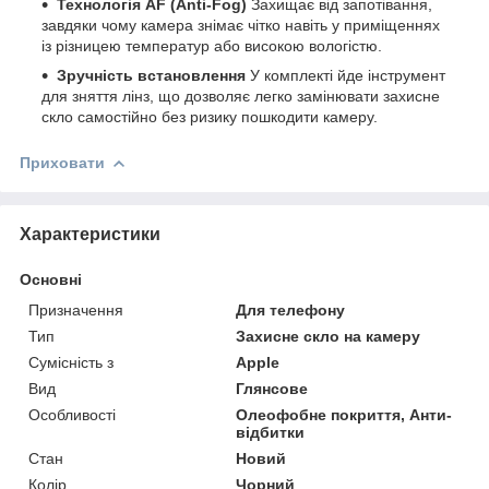
Технологія AF (Anti-Fog)
Захищає від запотівання,
завдяки чому камера знімає чітко навіть у приміщеннях
із різницею температур або високою вологістю.
Зручність встановлення
У комплекті йде інструмент
для зняття лінз, що дозволяє легко замінювати захисне
скло самостійно без ризику пошкодити камеру.
Приховати
Характеристики
Основні
Призначення
Для телефону
Тип
Захисне скло на камеру
Сумісність з
Apple
Вид
Глянсове
Особливості
Олеофобне покриття, Анти-
відбитки
Стан
Новий
Колір
Чорний