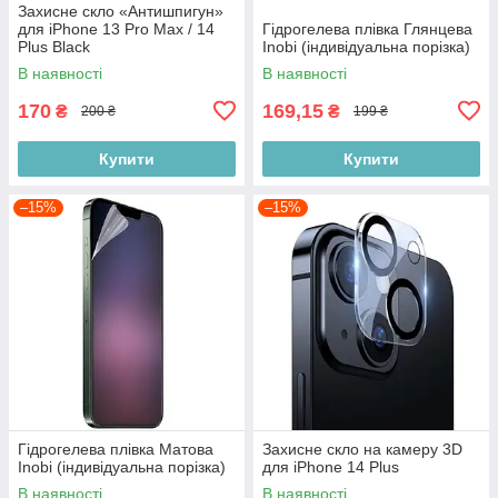
Захисне скло «Антишпигун»
для iPhone 13 Pro Max / 14
Гідрогелева плівка Глянцева
Plus Black
Inobi (індивідуальна порізка)
В наявності
В наявності
170
169,15
₴
₴
200 ₴
199 ₴
Купити
Купити
–15%
–15%
Гідрогелева плівка Матова
Захисне скло на камеру 3D
Inobi (індивідуальна порізка)
для iPhone 14 Plus
В наявності
В наявності