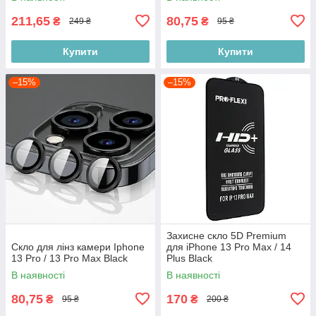
211,65
80,75
₴
₴
249 ₴
95 ₴
Купити
Купити
–15%
–15%
Захисне скло 5D Premium
Скло для лінз камери Iphone
для iPhone 13 Pro Max / 14
13 Pro / 13 Pro Max Black
Plus Black
В наявності
В наявності
80,75
170
₴
₴
95 ₴
200 ₴