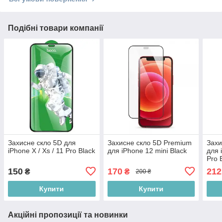
Подібні товари компанії
Захисне скло 5D для
Захисне скло 5D Premium
Захи
iPhone X / Xs / 11 Pro Black
для iPhone 12 mini Black
для 
Pro 
150
170
212
₴
₴
200 ₴
Купити
Купити
Акційні пропозиції та новинки