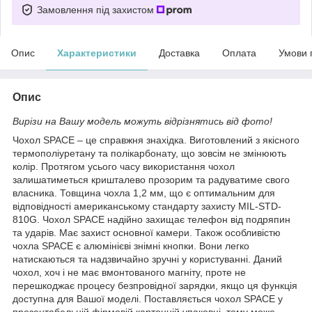
Замовлення під захистом
Опис
Характеристики
Доставка
Оплата
Умови 
Опис
Вирізи на Вашу модель можуть відрізнятись від фото!
Чохол SPACE – це справжня знахідка. Виготовлений з якісного
термополіуретану та полікарбонату, що зовсім не змінюють
колір. Протягом усього часу використання чохол
залишатиметься кришталево прозорим та радуватиме свого
власника. Товщина чохла 1,2 мм, що є оптимальним для
відповідності американському стандарту захисту MIL-STD-
810G. Чохол SPACE надійно захищає телефон від подряпин
та ударів. Має захист основної камери. Також особливістю
чохла SPACE є алюмінієві знімні кнопки. Вони легко
натискаються та надзвичайно зручні у користуванні. Даний
чохол, хоч і не має вмонтованого магніту, проте не
перешкоджає процесу безпровідної зарядки, якщо ця функція
доступна для Вашої моделі. Поставляється чохол SPACE у
презентабельній фірмовій картонній упаковці, тому може