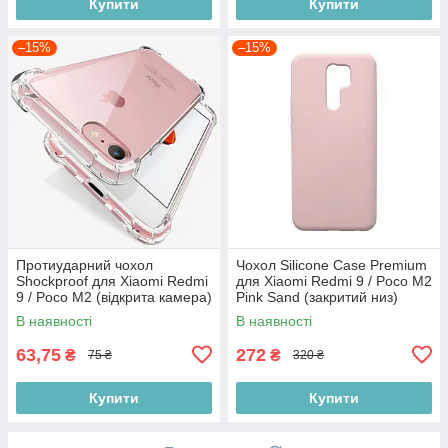
Купити
Купити
–15%
–15%
Протиударний чохол
Чохол Silicone Case Premium
Shockproof для Xiaomi Redmi
для Xiaomi Redmi 9 / Poco M2
9 / Poco M2 (відкрита камера)
Pink Sand (закритий низ)
В наявності
В наявності
63,75
272
₴
₴
75 ₴
320 ₴
Купити
Купити