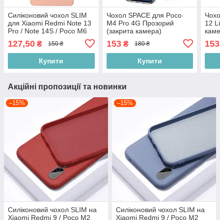
Силіконовий чохол SLIM
Чохол SPACE для Poco
Чохо
для Xiaomi Redmi Note 13
M4 Pro 4G Прозорий
12 L
Pro / Note 14S / Poco M6
(закрита камера)
каме
Pro Nude (закрита камера)
127,50
153
153
₴
₴
150 ₴
180 ₴
Купити
Купити
Акційні пропозиції та новинки
–15%
–15%
Силіконовий чохол SLIM на
Силіконовий чохол SLIM на
Xiaomi Redmi 9 / Poco M2
Xiaomi Redmi 9 / Poco M2