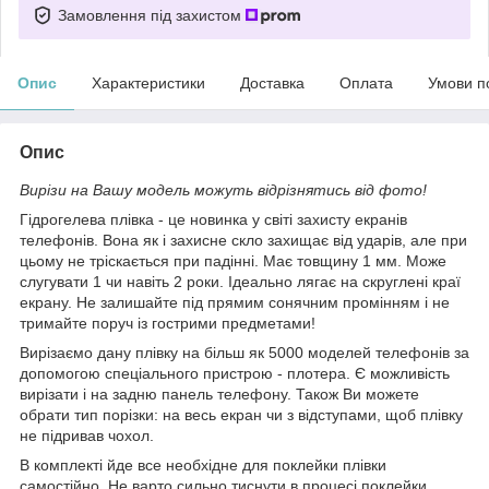
Замовлення під захистом
Опис
Характеристики
Доставка
Оплата
Умови п
Опис
Вирізи на Вашу модель можуть відрізнятись від фото!
Гідрогелева плівка - це новинка у світі захисту екранів
телефонів. Вона як і захисне скло захищає від ударів, але при
цьому не тріскається при падінні. Має товщину 1 мм. Може
слугувати 1 чи навіть 2 роки. Ідеально лягає на скруглені краї
екрану. Не залишайте під прямим сонячним промінням і не
тримайте поруч із гострими предметами!
Вирізаємо дану плівку на більш як 5000 моделей телефонів за
допомогою спеціального пристрою - плотера. Є можливість
вирізати і на задню панель телефону. Також Ви можете
обрати тип порізки: на весь екран чи з відступами, щоб плівку
не підривав чохол.
В комплекті йде все необхідне для поклейки плівки
самостійно. Не варто сильно тиснути в процесі поклейки,