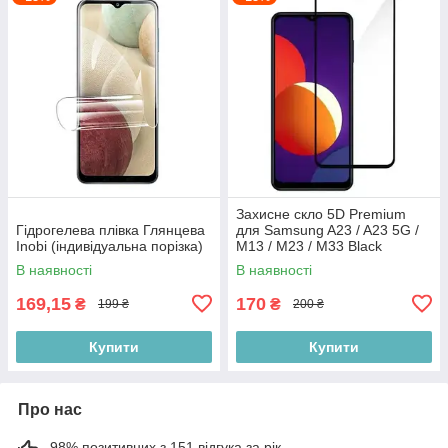
Захисне скло 5D Premium
Гідрогелева плівка Глянцева
для Samsung A23 / A23 5G /
Inobi (індивідуальна порізка)
M13 / M23 / M33 Black
В наявності
В наявності
169,15
170
₴
₴
199 ₴
200 ₴
Купити
Купити
Про нас
98% позитивних з 151 відгука за рік