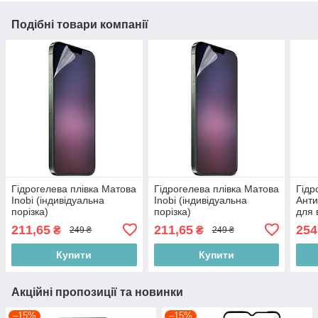
Подібні товари компанії
Гідрогелева плівка Матова
Гідрогелева плівка Матова
Гідр
Inobi (індивідуальна
Inobi (індивідуальна
Анти
порізка)
порізка)
для 
(інд
211,65
211,65
254
₴
₴
249 ₴
249 ₴
Купити
Купити
Акційні пропозиції та новинки
–15%
–15%