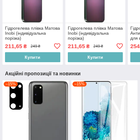
Гідрогелева плівка Матова
Гідрогелева плівка Матова
Гідр
Inobi (індивідуальна
Inobi (індивідуальна
Анти
порізка)
порізка)
для 
(інд
211,65
211,65
254
₴
₴
249 ₴
249 ₴
Купити
Купити
Акційні пропозиції та новинки
–15%
–15%