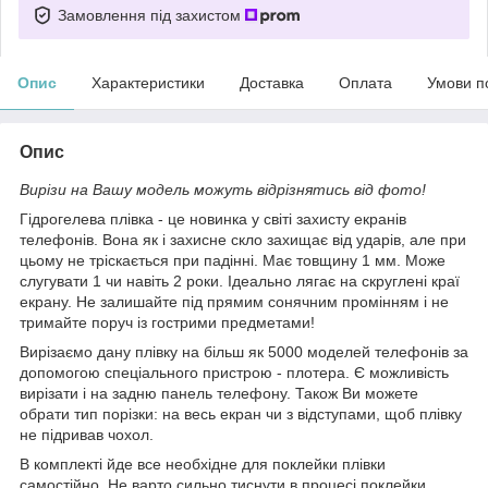
Замовлення під захистом
Опис
Характеристики
Доставка
Оплата
Умови п
Опис
Вирізи на Вашу модель можуть відрізнятись від фото!
Гідрогелева плівка - це новинка у світі захисту екранів
телефонів. Вона як і захисне скло захищає від ударів, але при
цьому не тріскається при падінні. Має товщину 1 мм. Може
слугувати 1 чи навіть 2 роки. Ідеально лягає на скруглені краї
екрану. Не залишайте під прямим сонячним промінням і не
тримайте поруч із гострими предметами!
Вирізаємо дану плівку на більш як 5000 моделей телефонів за
допомогою спеціального пристрою - плотера. Є можливість
вирізати і на задню панель телефону. Також Ви можете
обрати тип порізки: на весь екран чи з відступами, щоб плівку
не підривав чохол.
В комплекті йде все необхідне для поклейки плівки
самостійно. Не варто сильно тиснути в процесі поклейки,