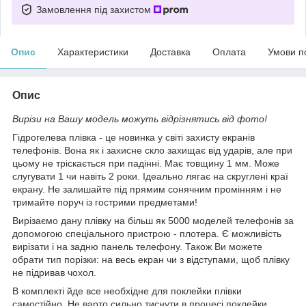
Замовлення під захистом
Опис
Характеристики
Доставка
Оплата
Умови п
Опис
Вирізи на Вашу модель можуть відрізнятись від фото!
Гідрогелева плівка - це новинка у світі захисту екранів
телефонів. Вона як і захисне скло захищає від ударів, але при
цьому не тріскається при падінні. Має товщину 1 мм. Може
слугувати 1 чи навіть 2 роки. Ідеально лягає на скруглені краї
екрану. Не залишайте під прямим сонячним промінням і не
тримайте поруч із гострими предметами!
Вирізаємо дану плівку на більш як 5000 моделей телефонів за
допомогою спеціального пристрою - плотера. Є можливість
вирізати і на задню панель телефону. Також Ви можете
обрати тип порізки: на весь екран чи з відступами, щоб плівку
не підривав чохол.
В комплекті йде все необхідне для поклейки плівки
самостійно. Не варто сильно тиснути в процесі поклейки,