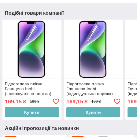
Подібні товари компанії
Гідрогелева плівка
Гідрогелева плівка
Гідр
Глянцева Inobi
Глянцева Inobi
Глян
(індивідуальна порізка)
(індивідуальна порізка)
(інд
169,15
169,15
169
₴
₴
199 ₴
199 ₴
Купити
Купити
Акційні пропозиції та новинки