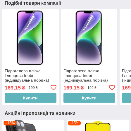
Подібні товари компанії
Гідрогелева плівка
Гідрогелева плівка
Гідр
Глянцева Inobi
Глянцева Inobi
Глян
(індивідуальна порізка)
(індивідуальна порізка)
(інд
169,15
169,15
169
₴
₴
199 ₴
199 ₴
Купити
Купити
Акційні пропозиції та новинки
–15%
–15%