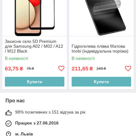
Захисне скло 5D Premium
для Samsung A02 / M02 / A12
Гідрогелева плівка Матова
/ M12 Black
Inobi (індивідуальна порізка)
В наявності
В наявності
63,75
211,65
₴
₴
75 ₴
249 ₴
Купити
Купити
Про нас
98% позитивних з 151 відгука за рік
Працює з 27.06.2016
м. Львів