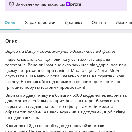
Замовлення під захистом
Опис
Характеристики
Доставка
Оплата
Умови п
Опис
Вирізи на Вашу модель можуть відрізнятись від фото!
Гідрогелева плівка - це новинка у світі захисту екранів
телефонів. Вона як і захисне скло захищає від ударів, але при
цьому не тріскається при падінні. Має товщину 1 мм. Може
слугувати 1 чи навіть 2 роки. Ідеально лягає на скруглені краї
екрану. Не залишайте під прямим сонячним промінням і не
тримайте поруч із гострими предметами!
Вирізаємо дану плівку на більш як 5000 моделей телефонів за
допомогою спеціального пристрою - плотера. Є можливість
вирізати і на задню панель телефону. Також Ви можете
обрати тип порізки: на весь екран чи з відступами, щоб плівку
не підривав чохол.
В комплекті йде все необхідне для поклейки плівки
самостійно. Не варто сильно тиснути в процесі поклейки,