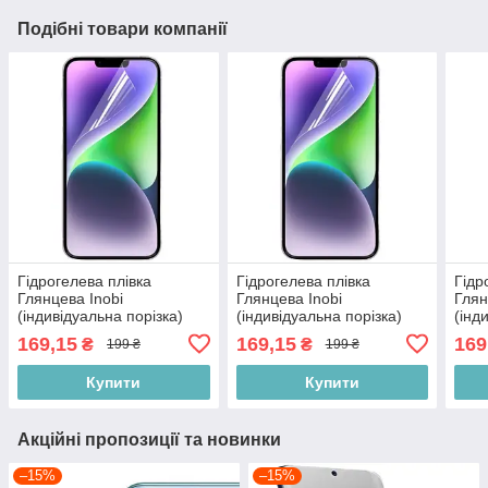
Подібні товари компанії
Гідрогелева плівка
Гідрогелева плівка
Гідр
Глянцева Inobi
Глянцева Inobi
Глян
(індивідуальна порізка)
(індивідуальна порізка)
(інд
169,15
169,15
169
₴
₴
199 ₴
199 ₴
Купити
Купити
Акційні пропозиції та новинки
–15%
–15%