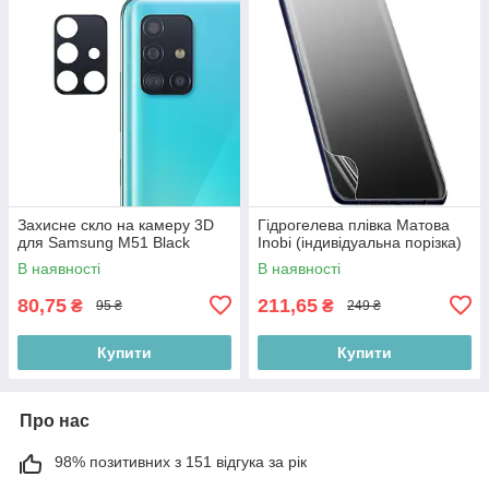
Захисне скло на камеру 3D
Гідрогелева плівка Матова
для Samsung M51 Black
Inobi (індивідуальна порізка)
В наявності
В наявності
80,75
211,65
₴
₴
95 ₴
249 ₴
Купити
Купити
Про нас
98% позитивних з 151 відгука за рік