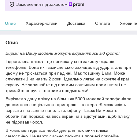
Замовлення під захистом
Опис
Характеристики
Доставка
Оплата
Умови п
Опис
Вирізи на Вашу модель можуть відрізнятись від фото!
Гідрогелева плівка - це новинка у світі захисту екранів
телефонів. Вона як і захисне скло захищає від ударів, але при
цьому не тріскається при падінні. Має товщину 1 мм. Може
слугувати 1 чи навіть 2 роки. Ідеально лягає на скруглені краї
екрану. Не залишайте під прямим сонячним промінням і не
тримайте поруч із гострими предметами!
Вирізаємо дану плівку на більш як 5000 моделей телефонів за
допомогою спеціального пристрою - плотера. Є можливість
вирізати і на задню панель телефону. Також Ви можете
обрати тип порізки: на весь екран чи з відступами, щоб плівку
не підривав чохол.
В комплекті йде все необхідне для поклейки плівки
самостійно. Не варто сильно тиснути в процесі поклейки,