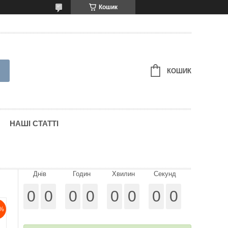
Кошик
КОШИК
НАШІ СТАТТІ
Днів
Годин
Хвилин
Секунд
0
0
0
0
0
0
0
0
%