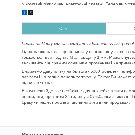
У компанії підключені електронні платежі. Тепер ви мож
Опис
Вирізи на Вашу модель можуть відрізнятись від фото!
Гідрогелева плівка - це новинка у світі захисту екранів 
тріскається при падінні. Має товщину 1 мм. Може слугуват
залишайте під прямим сонячним промінням і не тримайт
Вирізаємо дану плівку на більш як 5000 моделей телефо
вирізати і на задню панель телефону. Також Ви можете об
підривав чохол.
В комплекті йде все необхідне для поклейки плівки самос
пошкодити, протягом 24 годин усі бульбашки зникнуть. Г
браку чи інших проблем, що виникли з вини продавця.
Ми в соцмережах