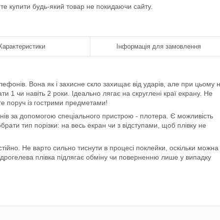
ете купити будь-який товар не покидаючи сайту.
Характеристики
Інформація для замовлення
телефонів. Вона як і захисне скло захищає від ударів, але при цьому 
и 1 чи навіть 2 роки. Ідеально лягає на скруглені краї екрану. Не
е поруч із гострими предметами!
нів за допомогою спеціального пристрою - плотера. Є можливість
рати тип порізки: на весь екран чи з відступами, щоб плівку не
тійно. Не варто сильно тиснути в процесі поклейки, оскільки можна 
ідрогелева плівка підлягає обміну чи поверненню лише у випадку