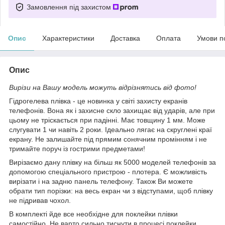
Замовлення під захистом
Опис
Характеристики
Доставка
Оплата
Умови п
Опис
Вирізи на Вашу модель можуть відрізнятись від фото!
Гідрогелева плівка - це новинка у світі захисту екранів
телефонів. Вона як і захисне скло захищає від ударів, але при
цьому не тріскається при падінні. Має товщину 1 мм. Може
слугувати 1 чи навіть 2 роки. Ідеально лягає на скруглені краї
екрану. Не залишайте під прямим сонячним промінням і не
тримайте поруч із гострими предметами!
Вирізаємо дану плівку на більш як 5000 моделей телефонів за
допомогою спеціального пристрою - плотера. Є можливість
вирізати і на задню панель телефону. Також Ви можете
обрати тип порізки: на весь екран чи з відступами, щоб плівку
не підривав чохол.
В комплекті йде все необхідне для поклейки плівки
самостійно. Не варто сильно тиснути в процесі поклейки,