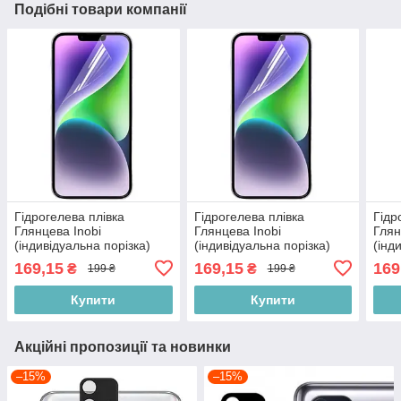
Подібні товари компанії
Гідрогелева плівка
Гідрогелева плівка
Гідр
Глянцева Inobi
Глянцева Inobi
Глян
(індивідуальна порізка)
(індивідуальна порізка)
(інд
169,15
169,15
169
₴
₴
199 ₴
199 ₴
Купити
Купити
Акційні пропозиції та новинки
–15%
–15%