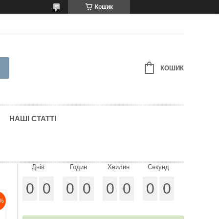
Кошик
КОШИК
НАШІ СТАТТІ
Днів
Годин
Хвилин
Секунд
0
0
0
0
0
0
0
0
%