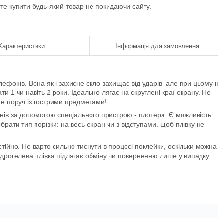
ете купити будь-який товар не покидаючи сайту.
Характеристики
Інформація для замовлення
телефонів. Вона як і захисне скло захищає від ударів, але при цьому 
и 1 чи навіть 2 роки. Ідеально лягає на скруглені краї екрану. Не
е поруч із гострими предметами!
нів за допомогою спеціального пристрою - плотера. Є можливість
рати тип порізки: на весь екран чи з відступами, щоб плівку не
тійно. Не варто сильно тиснути в процесі поклейки, оскільки можна 
ідрогелева плівка підлягає обміну чи поверненню лише у випадку