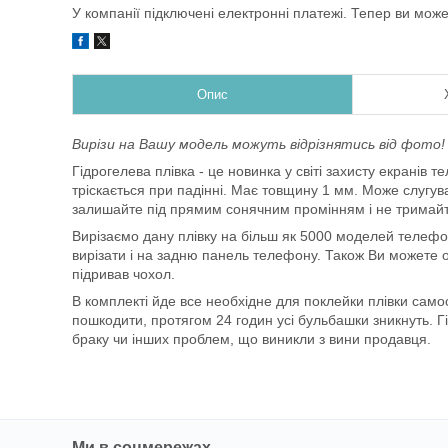
У компанії підключені електронні платежі. Тепер ви мож
Опис
Вирізи на Вашу модель можуть відрізнятись від фото!
Гідрогелева плівка - це новинка у світі захисту екранів 
тріскається при падінні. Має товщину 1 мм. Може слугуват
залишайте під прямим сонячним промінням і не тримайт
Вирізаємо дану плівку на більш як 5000 моделей телефо
вирізати і на задню панель телефону. Також Ви можете об
підривав чохол.
В комплекті йде все необхідне для поклейки плівки самос
пошкодити, протягом 24 годин усі бульбашки зникнуть. Г
браку чи інших проблем, що виникли з вини продавця.
Ми в соцмережах