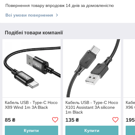
Повернення товару впродовж 14 днів за домовленістю
Всі умови повернення
Подібні товари компанії
Кабель USB - Type-C Hoco
Кабель USB - Type-C Hoco
Кабе
X89 Wind 1m 3A Black
X101 Assistant 3A silicone
X96 
1m Black
85
135
195
₴
₴
Купити
Купити