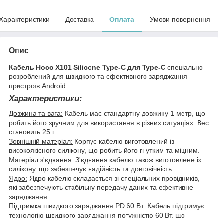
Характеристики
Доставка
Оплата
Умови повернення
Опис
Кабель Hoco X101 Silicone Type-C для Type-C
спеціально
розроблений для швидкого та ефективного заряджання
пристроїв Android.
Характеристики:
Довжина та вага:
Кабель має стандартну довжину 1 метр, що
робить його зручним для використання в різних ситуаціях. Вес
становить 25 г.
Зовнішній матеріал:
Корпус кабелю виготовлений із
високоякісного силікону, що робить його гнутким та міцним.
Матеріал з'єднання:
З'єднання кабелю також виготовлене із
силікону, що забезпечує надійність та довговічність.
Ядро:
Ядро кабелю складається зі спеціальних провідників,
які забезпечують стабільну передачу даних та ефективне
заряджання.
Підтримка швидкого заряджання PD 60 Вт:
Кабель підтримує
технологію швидкого заряджання потужністю 60 Вт, що