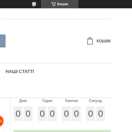
Кошик
КОШИК
НАШІ СТАТТІ
Днів
Годин
Хвилин
Секунд
0
0
0
0
0
0
0
0
%