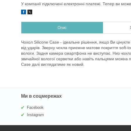
У компанії підключені електронні платежі. Тепер ви мож
Опис
Чохол Silicone Case - ідеальне рішення, якщо Ви цінуєте
від ударів. Зверху чохла приємне матове покриття soft-t
вологи. Задня камера смартфона не виступає. Низ чохл
звичайної вологої серветки або навіть пальцями можна п
Case далі виглядатиме як новий.
Ми в соцмережах
Facebook
Instagram