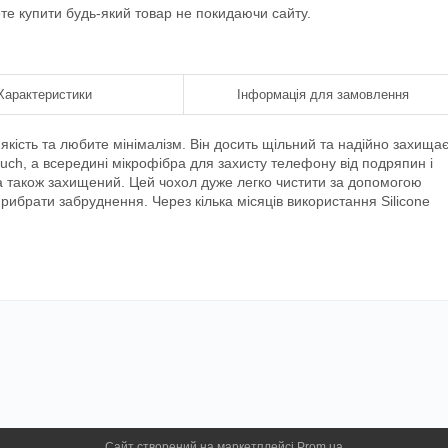
ете купити будь-який товар не покидаючи сайту.
Характеристики
Інформація для замовлення
 якість та любите мінімалізм. Він досить щільний та надійно захища
ouch, а всередині мікрофібра для захисту телефону від подряпин і
а також захищений. Цей чохол дуже легко чистити за допомогою
рибрати забруднення. Через кілька місяців використання Silicone
Сайт створений на маркетплейсі
Prom.ua