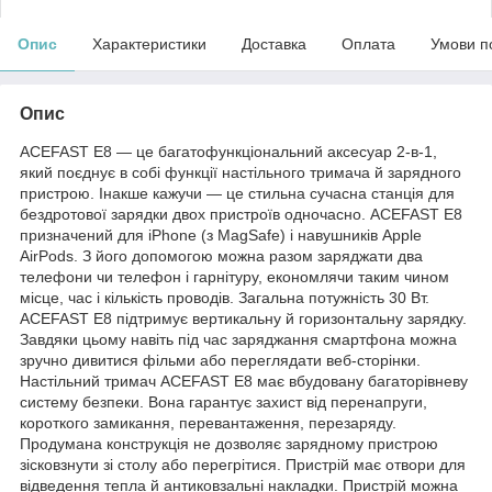
Опис
Характеристики
Доставка
Оплата
Умови п
Опис
ACEFAST E8 — це багатофункціональний аксесуар 2-в-1,
який поєднує в собі функції настільного тримача й зарядного
пристрою. Інакше кажучи — це стильна сучасна станція для
бездротової зарядки двох пристроїв одночасно. ACEFAST E8
призначений для iPhone (з MagSafe) і навушників Apple
AirPods. З його допомогою можна разом заряджати два
телефони чи телефон і гарнітуру, економлячи таким чином
місце, час і кількість проводів. Загальна потужність 30 Вт.
ACEFAST E8 підтримує вертикальну й горизонтальну зарядку.
Завдяки цьому навіть під час заряджання смартфона можна
зручно дивитися фільми або переглядати веб-сторінки.
Настільний тримач ACEFAST E8 має вбудовану багаторівневу
систему безпеки. Вона гарантує захист від перенапруги,
короткого замикання, перевантаження, перезаряду.
Продумана конструкція не дозволяє зарядному пристрою
зісковзнути зі столу або перегрітися. Пристрій має отвори для
відведення тепла й антиковзальні накладки. Пристрій можна