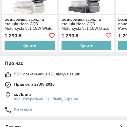
Безпровідна зарядна
Безпровідна зарядна
Безд
станція Hoco CQ3
станція Hoco CQ3
прис
Motorcycle 3в1 15W White
Motorcycle 3в1 15W Black
Powe
1 290
1 290
1 2
₴
₴
Купити
Купити
Про нас
98% позитивних з 151 відгука за рік
Працює з 27.06.2016
м. Львів
вул. Джерельна, 16, Львів, Україна
Контакти
Про нас