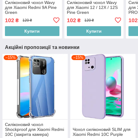
Силіконовий чохол Wavy
Силіконовий чохол Wavy
Силі
для Xiaomi Redmi 9A Pine
для Xiaomi 12 / 12X / 12S
для 
Green
Pine Green
PRO 
102
102
102
₴
₴
120 ₴
120 ₴
Купити
Купити
Акційні пропозиції та новинки
–15%
–15%
Силіконовий чохол
Shockproof для Xiaomi Redmi
Чохол силіконовий SLIM для
10C (закрита камера)
Xiaomi Redmi 10C Purple