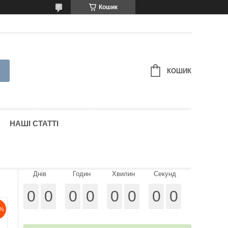
Кошик
КОШИК
НАШІ СТАТТІ
Днів
Годин
Хвилин
Секунд
0
0
0
0
0
0
0
0
%