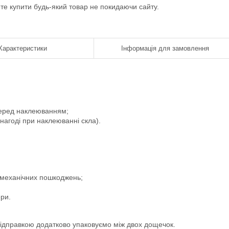
ете купити будь-який товар не покидаючи сайту.
Характеристики
Інформація для замовлення
 перед наклеюванням;
 нагоді при наклеюванні скла).
і механічних пошкоджень;
ери.
 відправкою додатково упаковуємо між двох дощечок.