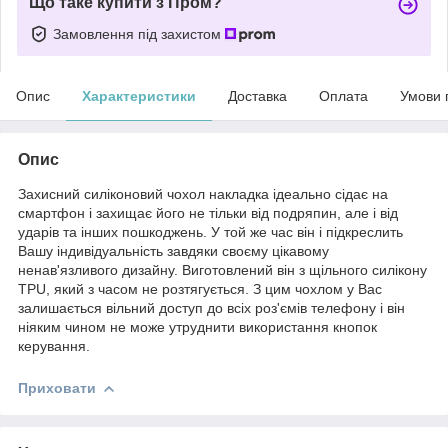
Що таке купити з Пром?
Замовлення під захистом
Опис
Характеристики
Доставка
Оплата
Умови 
Опис
Захисний силіконовий чохол накладка ідеально сідає на
смартфон і захищає його не тільки від подряпин, але і від
ударів та інших пошкоджень. У той же час він і підкреслить
Вашу індивідуальність завдяки своєму цікавому
ненав'язливого дизайну. Виготовлений він з щільного силікону
TPU, який з часом не розтягується. З цим чохлом у Вас
залишається вільний доступ до всіх роз'ємів телефону і він
ніяким чином не може утруднити використання кнопок
керування.
Приховати