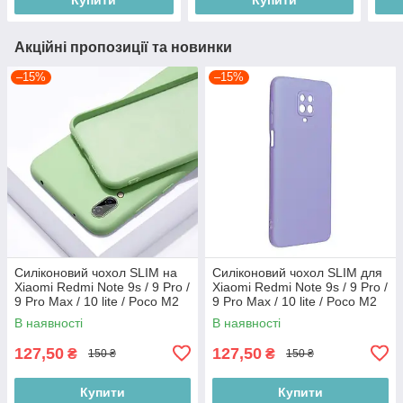
Акційні пропозиції та новинки
–15%
–15%
Силіконовий чохол SLIM на
Силіконовий чохол SLIM для
Xiaomi Redmi Note 9s / 9 Pro /
Xiaomi Redmi Note 9s / 9 Pro /
9 Pro Max / 10 lite / Poco M2
9 Pro Max / 10 lite / Poco M2
Pro Mint
Pro Lilac (закрита камера)
В наявності
В наявності
127,50
127,50
₴
₴
150 ₴
150 ₴
Купити
Купити