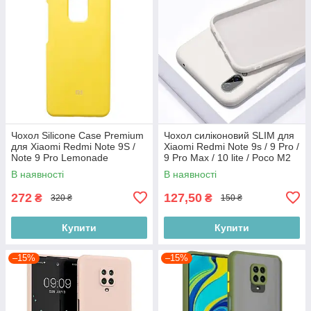
Чохол Silicone Case Premium
Чохол силіконовий SLIM для
для Xiaomi Redmi Note 9S /
Xiaomi Redmi Note 9s / 9 Pro /
Note 9 Pro Lemonade
9 Pro Max / 10 lite / Poco M2
(закритий низ)
Pro Cream
В наявності
В наявності
272
127,50
₴
₴
320 ₴
150 ₴
Купити
Купити
–15%
–15%