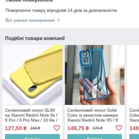
Повернення товару впродовж 14 днів за домовленістю
Всі умови повернення
Подібні товари компанії
Силіконовий чохол SLIM
Силіконовий чохол Solid
Силі
на Xiaomi Redmi Note 9s /
Color із захистом камери
Colo
9 Pro / 9 Pro Max / 10 lite /
Xiaomi Redmi Note 9S / 9
Xiao
Poco M2 Pro Yellow
PRO / 9 PRO MAX Blue
PRO
127,50
148,75
148
₴
₴
150 ₴
175 ₴
Купити
Купити