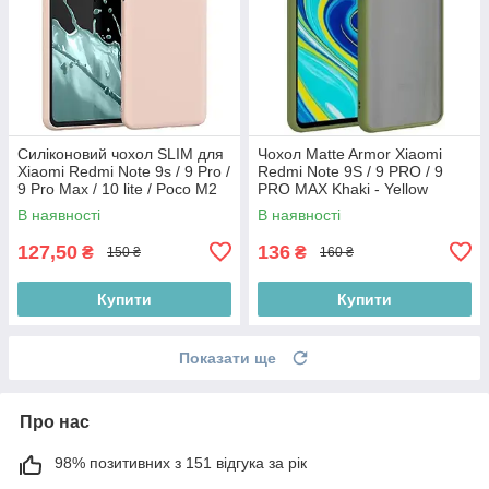
Силіконовий чохол SLIM для
Чохол Matte Armor Xiaomi
Xiaomi Redmi Note 9s / 9 Pro /
Redmi Note 9S / 9 PRO / 9
9 Pro Max / 10 lite / Poco M2
PRO MAX Khaki - Yellow
Pro Nude
В наявності
В наявності
127,50
136
₴
₴
150 ₴
160 ₴
Купити
Купити
Показати ще
Про нас
98% позитивних з 151 відгука за рік