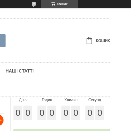
Кошик
КОШИК
НАШІ СТАТТІ
Днів
Годин
Хвилин
Секунд
0
0
0
0
0
0
0
0
%