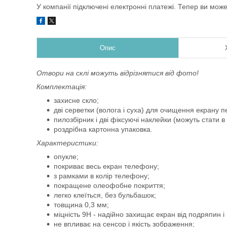
У компанії підключені електронні платежі. Тепер ви мож
Опис
Отвори на склі можуть відрізнятися від фото!
Комплектація:
захисне скло;
дві серветки (волога і суха) для очищення екрану
пилозбірник і дві фіксуючі наклейки (можуть стати в
роздрібна картонна упаковка.
Характеристики:
опукле;
покриває весь екран телефону;
з рамками в колір телефону;
покращене олеофобне покриття;
легко клеїться, без бульбашок;
товщина 0,3 мм;
міцність 9Н - надійно захищає екран від подряпин 
не впливає на сенсор і якість зображення;