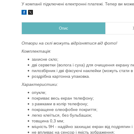
У компанії підключені електронні платежі. Тепер ви мож
Опис
Отвори на склі можуть відрізнятися від фото!
Комплектація:
захисне скло;
дві серветки (волога і суха) для очищення екрану
пилозбірник і дві фіксуючі наклейки (можуть стати в
роздрібна картонна упаковка.
Характеристики:
опукле;
покриває весь екран телефону;
з рамками в колір телефону;
покращене олеофобне покриття;
легко клеїться, без бульбашок;
товщина 0,3 мм;
міцність 9Н - надійно захищає екран від подряпин 
не впливає на сенсор і якість зображення;