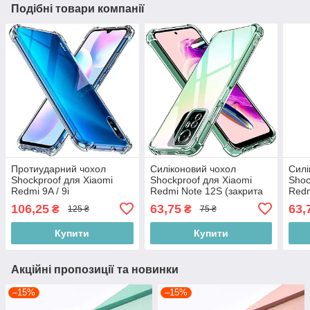
Подібні товари компанії
Протиударний чохол
Силіконовий чохол
Силі
Shockproof для Xiaomi
Shockproof для Xiaomi
Shoc
Redmi 9A / 9i
Redmi Note 12S (закрита
Redm
камера)
5G (
106,25
63,75
63,
₴
₴
125 ₴
75 ₴
Купити
Купити
Акційні пропозиції та новинки
–15%
–15%