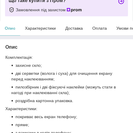
Що таке купити з Пром?
Замовлення під захистом
Опис
Характеристики
Доставка
Оплата
Умови п
Опис
Комплектація:
захисне скло;
дві серветки (волога і суха) для очищення екрану
перед наклеюванням;
пилозбірник і дві фіксуючі наклейки (можуть стати в
нагоді при наклеюванні скла);
роздрібна картонна упаковка.
Характеристики:
покриває весь екран телефону;
пряме;
з рамками в колір телефону;