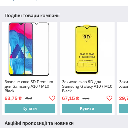
Подібні товари компанії
Захисне скло 5D Premium
Захисне скло 9D для
Захи
для Samsung A10 / M10
Samsung Galaxy A10 / M10
Xiao
Black
Black
63,75
67,15
29,
₴
₴
75 ₴
79 ₴
Купити
Купити
Акційні пропозиції та новинки