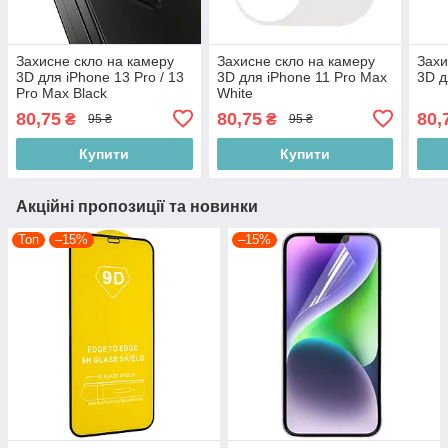
Захисне скло на камеру
Захисне скло на камеру
Захи
3D для iPhone 13 Pro / 13
3D для iPhone 11 Pro Max
3D д
Pro Max Black
White
80,75
80,75
80,
₴
₴
95 ₴
95 ₴
Купити
Купити
Акційні пропозиції та новинки
Топ
–15%
–15%