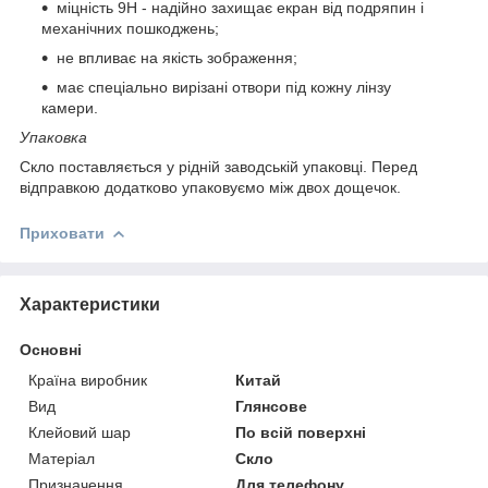
міцність 9Н - надійно захищає екран від подряпин і
механічних пошкоджень;
не впливає на якість зображення;
має спеціально вирізані отвори під кожну лінзу
камери.
Упаковка
Скло поставляється у рідній заводській упаковці. Перед
відправкою додатково упаковуємо між двох дощечок.
Приховати
Характеристики
Основні
Країна виробник
Китай
Вид
Глянсове
Клейовий шар
По всій поверхні
Матеріал
Скло
Призначення
Для телефону