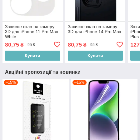
Захисне скло на камеру
Захисне скло на камеру
Захи
3D для iPhone 11 Pro Max
3D для iPhone 14 Pro Max
iPho
White
Plus
80,75
80,75
127
₴
₴
95 ₴
95 ₴
Купити
Купити
Акційні пропозиції та новинки
–15%
–15%