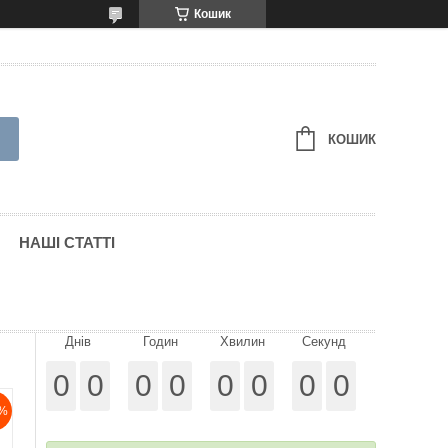
Кошик
КОШИК
НАШІ СТАТТІ
Днів
Годин
Хвилин
Секунд
0
0
0
0
0
0
0
0
%