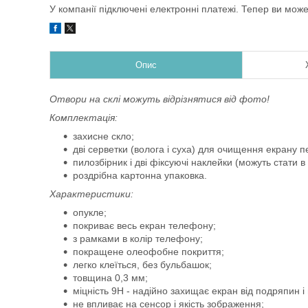
У компанії підключені електронні платежі. Тепер ви мож
Опис
Отвори на склі можуть відрізнятися від фото!
Комплектація:
захисне скло;
дві серветки (волога і суха) для очищення екрану
пилозбірник і дві фіксуючі наклейки (можуть стати в
роздрібна картонна упаковка.
Характеристики:
опукле;
покриває весь екран телефону;
з рамками в колір телефону;
покращене олеофобне покриття;
легко клеїться, без бульбашок;
товщина 0,3 мм;
міцність 9Н - надійно захищає екран від подряпин 
не впливає на сенсор і якість зображення;