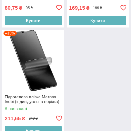
80,75
169,15
₴
₴
95 ₴
199 ₴
Купити
Купити
–15%
Гідрогелева плівка Матова
Inobi (індивідуальна порізка)
В наявності
211,65
₴
249 ₴
Купити