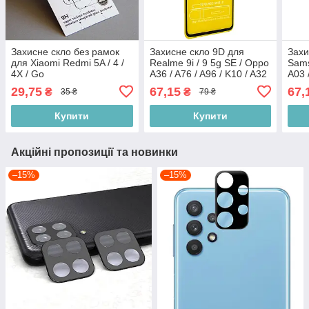
Захисне скло без рамок
Захисне скло 9D для
Захи
для Xiaomi Redmi 5A / 4 /
Realme 9i / 9 5g SE / Oppo
Sams
4X / Go
A36 / A76 / A96 / K10 / A32
A03 
/ A33 / A53 / A53S / A54 /
A04E
29,75
67,15
67,
₴
₴
35 ₴
79 ₴
A55 Black
5G B
Купити
Купити
Акційні пропозиції та новинки
–15%
–15%