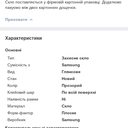
Скло поставляється у фірмовій картонній упаковці. Додатково
пакуємо між двох картонних дощечок.
Приховати
Характеристики
Основні
Тип
Захисне скло
Сумісність з
Samsung
Вид
Глянсове
Стан
Новий
Колір
Прозорий
Клейовий шар
По всій поверхні
Наявність рамки
Ні
Матеріал
Скло
Форм-фактор
Плоске
Виробник
Samsung
Користувальницькі характеристики