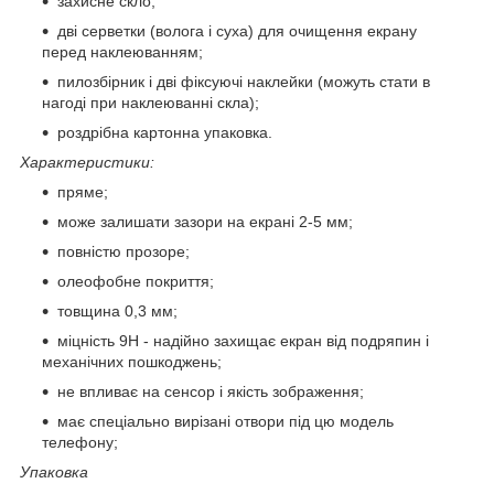
захисне скло;
дві серветки (волога і суха) для очищення екрану
перед наклеюванням;
пилозбірник і дві фіксуючі наклейки (можуть стати в
нагоді при наклеюванні скла);
роздрібна картонна упаковка.
Характеристики:
пряме;
може залишати зазори на екрані 2-5 мм;
повністю прозоре;
олеофобне покриття;
товщина 0,3 мм;
міцність 9Н - надійно захищає екран від подряпин і
механічних пошкоджень;
не впливає на сенсор і якість зображення;
має спеціально вирізані отвори під цю модель
телефону;
Упаковка