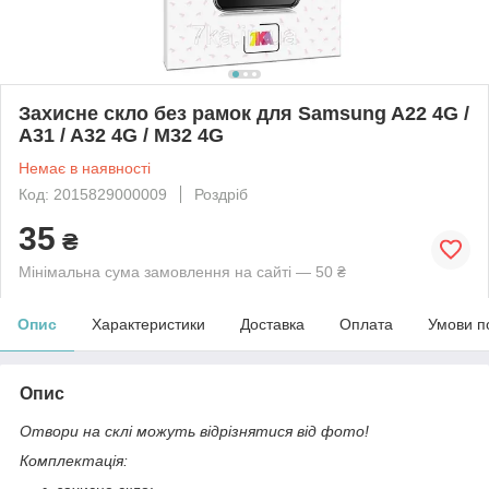
Захисне скло без рамок для Samsung A22 4G /
A31 / A32 4G / M32 4G
Немає в наявності
Код: 2015829000009
Роздріб
35
₴
Мінімальна сума замовлення на сайті — 50 ₴
Опис
Характеристики
Доставка
Оплата
Умови п
Опис
Отвори на склі можуть відрізнятися від фото!
Комплектація: