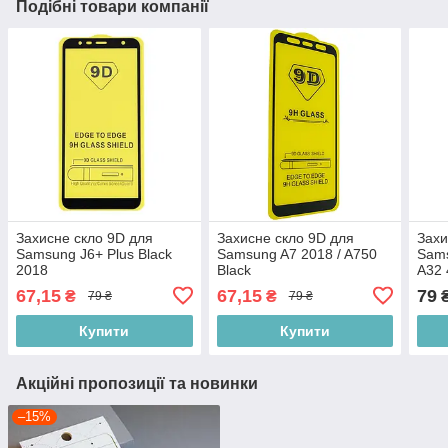
Подібні товари компанії
Захисне скло 9D для
Захисне скло 9D для
Захи
Samsung J6+ Plus Black
Samsung A7 2018 / A750
Sams
2018
Black
A32 
67,15
67,15
79
₴
₴
79 ₴
79 ₴
Купити
Купити
Акційні пропозиції та новинки
–15%