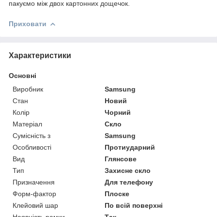
пакуємо між двох картонних дощечок.
Приховати
Характеристики
Основні
Виробник
Samsung
Стан
Новий
Колір
Чорний
Матеріал
Скло
Сумісність з
Samsung
Особливості
Протиударний
Вид
Глянсове
Тип
Захисне скло
Призначення
Для телефону
Форм-фактор
Плоске
Клейовий шар
По всій поверхні
Наявність рамки
Так