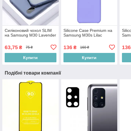
Силіконовий чохол SLIM
Silicone Case Premium на
Sili
на Samsung M30 Lavender
Samsung M30s Lilac
Sams
63,75
136
136
₴
₴
75 ₴
160 ₴
Купити
Купити
Подібні товари компанії