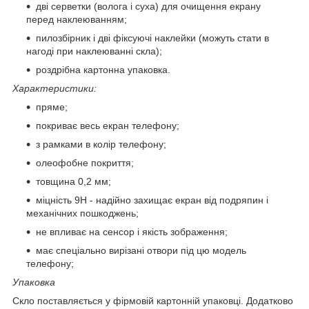
дві серветки (волога і суха) для очищення екрану
перед наклеюванням;
пилозбірник і дві фіксуючі наклейки (можуть стати в
нагоді при наклеюванні скла);
роздрібна картонна упаковка.
Характеристики:
пряме;
покриває весь екран телефону;
з рамками в колір телефону;
олеофобне покриття;
товщина 0,2 мм;
міцність 9Н - надійно захищає екран від подряпин і
механічних пошкоджень;
не впливає на сенсор і якість зображення;
має спеціально вирізані отвори під цю модель
телефону;
Упаковка
Скло поставляється у фірмовій картонній упаковці. Додатково