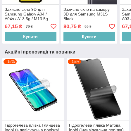
Захисне скло 9D для
Захисне скло на камеру
Захи
Samsung Galaxy A04 /
3D для Samsung M31S
Sams
A04s / A13 5g / M13 5g
Black
A03 
Black
A04E
67,15
80,75
67,
₴
₴
79 ₴
95 ₴
5G B
Купити
Купити
Акційні пропозиції та новинки
–15%
–15%
Гідрогелева плівка Глянцева
Гідрогелева плівка Матова
Inobi (індивідуальна порізка)
Inobi (індивідуальна порізка)