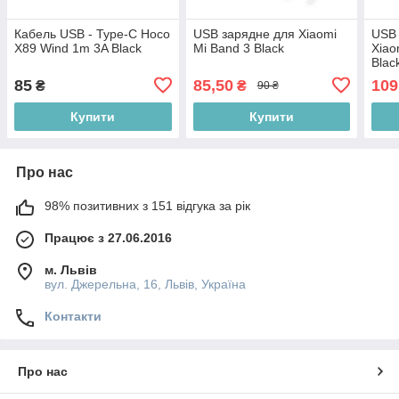
Кабель USB - Type-C Hoco
USB зарядне для Xiaomi
USB 
X89 Wind 1m 3A Black
Mi Band 3 Black
Xiao
Blac
85
85,50
109
₴
₴
90 ₴
Купити
Купити
Про нас
98% позитивних з 151 відгука за рік
Працює з 27.06.2016
м. Львів
вул. Джерельна, 16, Львів, Україна
Контакти
Про нас