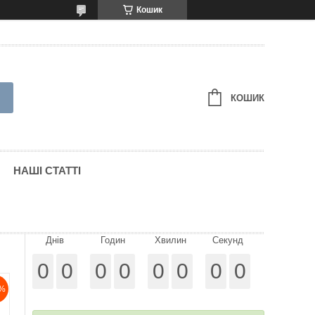
Кошик
КОШИК
НАШІ СТАТТІ
Днів
Годин
Хвилин
Секунд
0
0
0
0
0
0
0
0
%