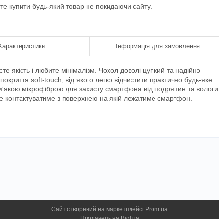
ете купити будь-який товар не покидаючи сайту.
Характеристики
Інформація для замовлення
єте якість і любите мінімалізм. Чохол доволі цупкий та надійно
окриття soft-touch, від якого легко відчистити практично будь-яке
 м'якою мікрофіброю для захисту смартфона від подряпин та вологи
не контактуватиме з поверхнею на якій лежатиме смартфон.
Сайт створений на маркетплейсі
Prom.ua
Продавець на Bigl.ua