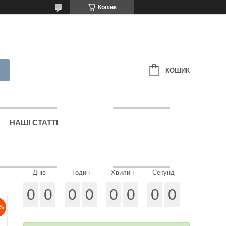
Кошик
КОШИК
НАШІ СТАТТІ
Днів
Годин
Хвилин
Секунд
0
0
0
0
0
0
0
0
%