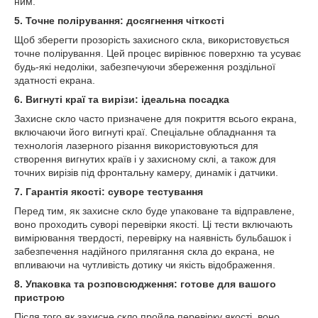
ним.
5. Точне полірування: досягнення чіткості
Щоб зберегти прозорість захисного скла, використовується
точне полірування. Цей процес вирівнює поверхню та усуває
будь-які недоліки, забезпечуючи збереження роздільної
здатності екрана.
6. Вигнуті краї та вирізи: ідеальна посадка
Захисне скло часто призначене для покриття всього екрана,
включаючи його вигнуті краї. Спеціальне обладнання та
технологія лазерного різання використовуються для
створення вигнутих країв і у захисному склі, а також для
точних вирізів під фронтальну камеру, динамік і датчики.
7. Гарантія якості: суворе тестування
Перед тим, як захисне скло буде упаковане та відправлене,
воно проходить суворі перевірки якості. Ці тести включають
вимірювання твердості, перевірку на наявність бульбашок і
забезпечення надійного прилягання скла до екрана, не
впливаючи на чутливість дотику чи якість відображення.
8. Упаковка та розповсюдження: готове для вашого
пристрою
Після того як захисне скло пройде перевірку якості, воно