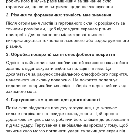
робить його в кілька разів міцнішим за звичайне скло,
гарантуючи, що воно витримає щоденне зношування.
2. Різання та формування: точність має значення
Після отримання листів із гартованого скла їх розрізають за
точними розмірами, щоб відповідати екранам різних
пристроїв. Для досягнення міліметрової точності
використовується технологія лазерного або водоструминного
різання.
3. Обробка поверхні: магія олеофобного покриття
Однією з найважливіших особливостей захисного скла є його
здатність відштовхувати відбитки пальців і плями. Це
досягається за рахунок спеціального олеофобного покриття,
нанесеного на скляну поверхню. Це покриття полегшує
видалення непривабливих слідів і зберігає первісний вигляд
захисного скла.
4. Гартування: зміцнення для довговічності
Потім скло піддається процесу гартування, що включає
сильне нагрівання та швидке охолодження. Цей процес
додатково зміцнює скло, роблячи його стійким до розбивання
під час удару. Гартування є вирішальним кроком у тому, щоб
захисне скло могло поглинати удари та захищати екран під