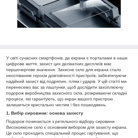
У світі сучасних смартфонів, де екрани є порталами в наше
цифрове життя, захист цих делікатних дисплеїв має
першочергове значення. Захисне скло для екрана стало
неоспіваним героєм довговічності пристроїв, забезпечуючи
надійний захист від подряпин, плям і ударів. У цій статті ми
перенесемо вас за лаштунки, щоб дослідити захоплюючу
подорож виробництва захисного скла, розкриваючи складні
процеси, які гарантують, що екран вашого пристрою
залишиться кристально чистим і без пошкоджень.
1. Вибір сировини: основа захисту
Подорож починається з ретельного відбору сировини.
Високоякісне скло є основним вибором для захисту екрана.
Це скло проходить спеціальний процес гартування, що